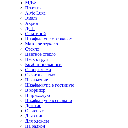
МДФ
Пластик
Alvic Luxe
Эмаль
Акрил
ДСП
С патиной
Шкафы-купе с зеркалом
Матовое зеркало
Стекло
Цветное стекло
Пескоструй
Комбинированные
С витражами
С фотопечатью
Назначение
Шкафы-купе в гостиную
В коридор
В прихожую
Шкафы-купе в спальню
Детские
Офисные
Для книг
Для одежды
На балкон