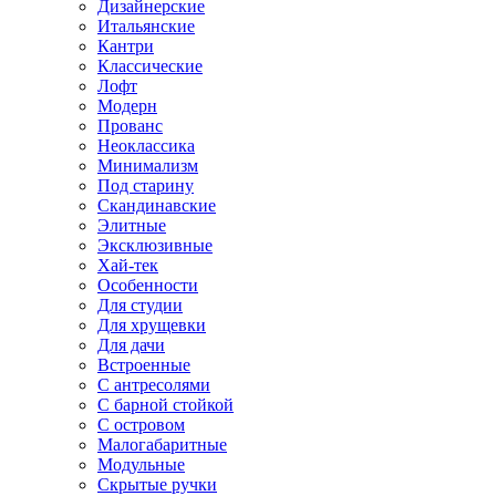
Дизайнерские
Итальянские
Кантри
Классические
Лофт
Модерн
Прованс
Неоклассика
Минимализм
Под старину
Скандинавские
Элитные
Эксклюзивные
Хай-тек
Особенности
Для студии
Для хрущевки
Для дачи
Встроенные
С антресолями
С барной стойкой
С островом
Малогабаритные
Модульные
Скрытые ручки