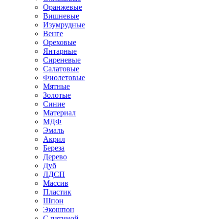
Оранжевые
Вишневые
Изумрудные
Венге
Ореховые
Янтарные
Сиреневые
Салатовые
Фиолетовые
Мятные
Золотые
Синие
Материал
МДФ
Эмаль
Акрил
Береза
Дерево
Дуб
ЛДСП
Массив
Пластик
Шпон
Экошпон
С патиной