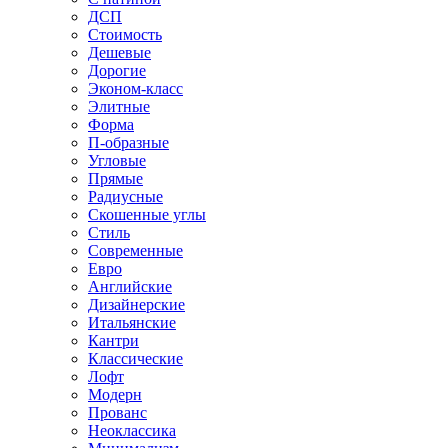
ДСП
Стоимость
Дешевые
Дорогие
Эконом-класс
Элитные
Форма
П-образные
Угловые
Прямые
Радиусные
Скошенные углы
Стиль
Современные
Евро
Английские
Дизайнерские
Итальянские
Кантри
Классические
Лофт
Модерн
Прованс
Неоклассика