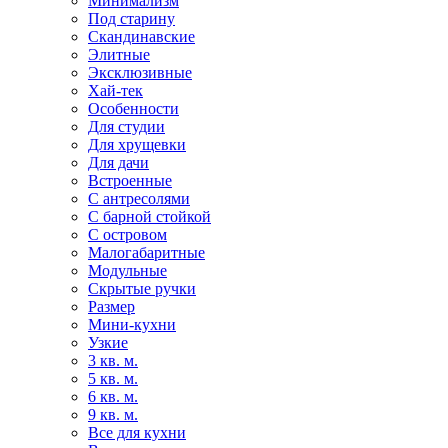
Минимализм
Под старину
Скандинавские
Элитные
Эксклюзивные
Хай-тек
Особенности
Для студии
Для хрущевки
Для дачи
Встроенные
С антресолями
С барной стойкой
С островом
Малогабаритные
Модульные
Скрытые ручки
Размер
Мини-кухни
Узкие
3 кв. м.
5 кв. м.
6 кв. м.
9 кв. м.
Все для кухни